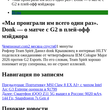
G2 в плей-офф мэйджора
Игры
«Мы проиграли им всего один раз».
Donk — о матче с G2 в плей-офф
мэйджора
Чемпионат.com
2 месяца спустя
0
1 минуты
Рифлер Team Spirit Данил donk Крышковец в интервью HLTV
поделился ожиданиями от четвертьфинала IEM Cologne Major
2026 против G2 Esports. По его словам, Team Spirit хорошо
понимает игру соперника, но не строит иллюзий.
Навигация по записям
Предыдущая:
Портативку MSI Claw 8 EX AI+ с чипом Intel
Arc G3 Extreme оценили в $1799
Далее:
Смартфон iQOO Z11 5G вышел в России: 9020 мАч,
144 Гц, Snapdragon 7s Gen 4
Похожие новости