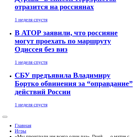
отразится на россиянах
1 неделя спустя
В АТОР заявили, что россияне
могут проехать по маршруту
Одиссея без виз
1 неделя спустя
СБУ предъявила Владимиру
Бортко обвинения за “оправдание”
действий России
1 неделя спустя
Главная
Игры
«Мы проиграли им всего один раз». Donk — о матче с