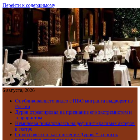
Перейти к содержимому
6 августа, 2026
Опубликовавшего видео с ПВО мигранта выдворят из
России
Дуров отреагировал на признание его экстремистом и
террористом
Немоляева пожаловалась на дефицит красивых актеров
в театре
Стало известно, как внесение Дурова* в список