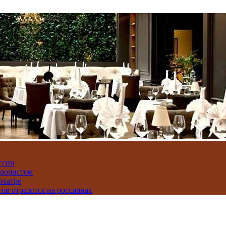
ссии
ррористом
театре
тов отразится на россиянах