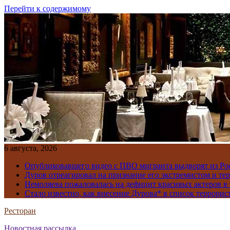
Перейти к содержимому
6 августа, 2026
Опубликовавшего видео с ПВО мигранта выдворят из Ро
Дуров отреагировал на признание его экстремистом и те
Немоляева пожаловалась на дефицит красивых актеров в 
Стало известно, как внесение Дурова* в список террорис
Ресторан
Новостная рассылка