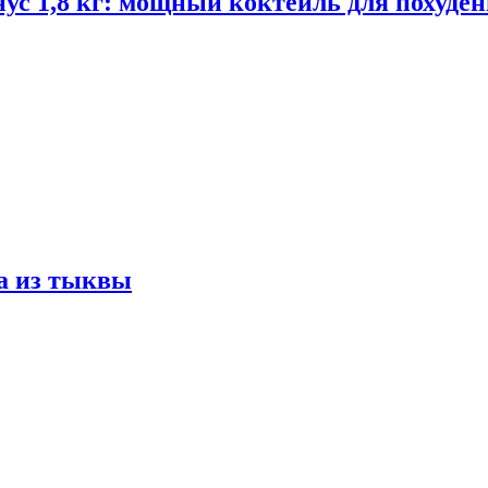
ус 1,8 кг: мощный коктейль для похуде
а из тыквы