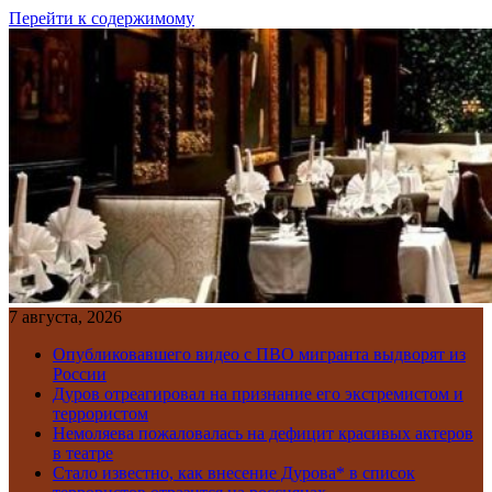
Перейти к содержимому
7 августа, 2026
Опубликовавшего видео с ПВО мигранта выдворят из
России
Дуров отреагировал на признание его экстремистом и
террористом
Немоляева пожаловалась на дефицит красивых актеров
в театре
Стало известно, как внесение Дурова* в список