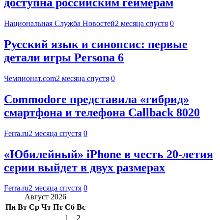
доступна российским геймерам
Национальная Служба Новостей
2 месяца спустя
0
Русский язык и синопсис: первые
детали игры Persona 6
Чемпионат.com
2 месяца спустя
0
Commodore представила «гибрид»
смартфона и телефона Callback 8020
Ferra.ru
2 месяца спустя
0
«Юбилейный» iPhone в честь 20-летия
серии выйдет в двух размерах
Ferra.ru
2 месяца спустя
0
Август 2026
Пн
Вт
Ср
Чт
Пт
Сб
Вс
1
2