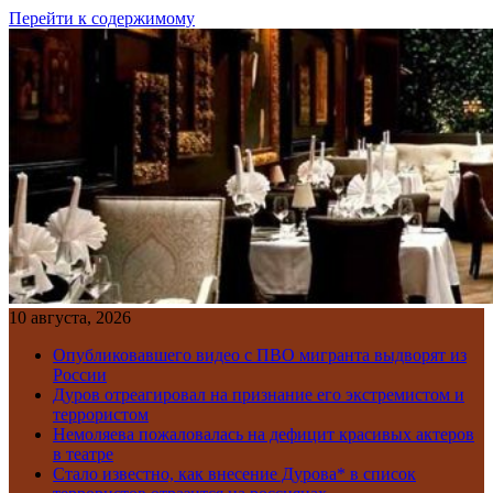
Перейти к содержимому
10 августа, 2026
Опубликовавшего видео с ПВО мигранта выдворят из
России
Дуров отреагировал на признание его экстремистом и
террористом
Немоляева пожаловалась на дефицит красивых актеров
в театре
Стало известно, как внесение Дурова* в список