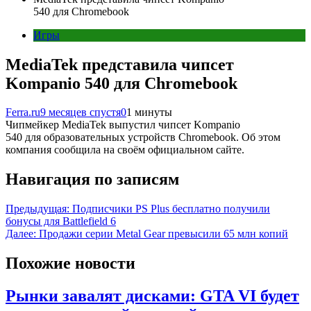
540 для Chromebook
Игры
MediaTek представила чипсет
Kompanio 540 для Chromebook
Ferra.ru
9 месяцев спустя
0
1 минуты
Чипмейкер MediaTek выпустил чипсет Kompanio
540 для образовательных устройств Chromebook. Об этом
компания сообщила на своём официальном сайте.
Навигация по записям
Предыдущая:
Подписчики PS Plus бесплатно получили
бонусы для Battlefield 6
Далее:
Продажи серии Metal Gear превысили 65 млн копий
Похожие новости
Рынки завалят дисками: GTA VI будет