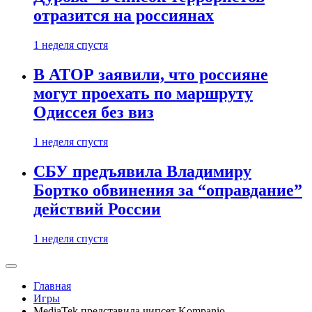
отразится на россиянах
1 неделя спустя
В АТОР заявили, что россияне
могут проехать по маршруту
Одиссея без виз
1 неделя спустя
СБУ предъявила Владимиру
Бортко обвинения за “оправдание”
действий России
1 неделя спустя
Главная
Игры
MediaTek представила чипсет Kompanio