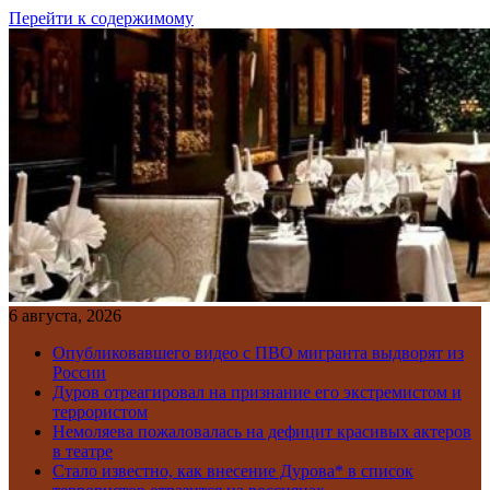
Перейти к содержимому
6 августа, 2026
Опубликовавшего видео с ПВО мигранта выдворят из
России
Дуров отреагировал на признание его экстремистом и
террористом
Немоляева пожаловалась на дефицит красивых актеров
в театре
Стало известно, как внесение Дурова* в список