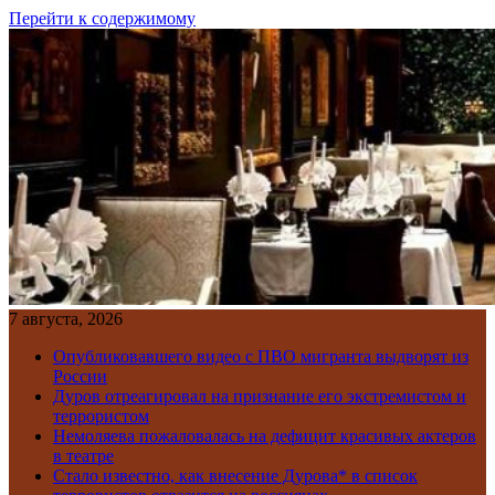
Перейти к содержимому
7 августа, 2026
Опубликовавшего видео с ПВО мигранта выдворят из
России
Дуров отреагировал на признание его экстремистом и
террористом
Немоляева пожаловалась на дефицит красивых актеров
в театре
Стало известно, как внесение Дурова* в список