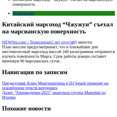
поверхность
Технологии
Китайский марсоход “Чжужун” съехал
на марсианскую поверхность
NEWSru.com :: Технологии
5 лет спустя
0
1 минуты
План миссии предусматривает, что в ближайшие дни
шестиколесный марсоход массой 240 килограммов отправится
изучать поверхность Марса. Срок работы ровера составит
минимум 90 марсианских суток.
Навигация по записям
Предыдущая:
Клип Моргенштерна и DJ Smash проверят на
оскорбление чувств верующих
Далее:
“Евровидение-2021” выиграла группа Maneskin из
Италии
Похожие новости