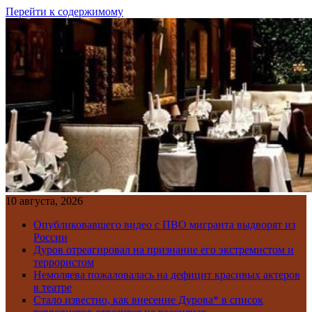
Перейти к содержимому
10 августа, 2026
Опубликовавшего видео с ПВО мигранта выдворят из
России
Дуров отреагировал на признание его экстремистом и
террористом
Немоляева пожаловалась на дефицит красивых актеров
в театре
Стало известно, как внесение Дурова* в список