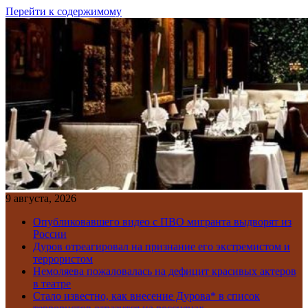
Перейти к содержимому
9 августа, 2026
Опубликовавшего видео с ПВО мигранта выдворят из
России
Дуров отреагировал на признание его экстремистом и
террористом
Немоляева пожаловалась на дефицит красивых актеров
в театре
Стало известно, как внесение Дурова* в список