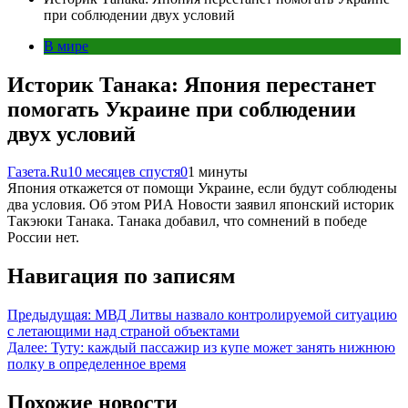
при соблюдении двух условий
В мире
Историк Танака: Япония перестанет
помогать Украине при соблюдении
двух условий
Газета.Ru
10 месяцев спустя
0
1 минуты
Япония откажется от помощи Украине, если будут соблюдены
два условия. Об этом РИА Новости заявил японский историк
Такэюки Танака. Танака добавил, что сомнений в победе
России нет.
Навигация по записям
Предыдущая:
МВД Литвы назвало контролируемой ситуацию
с летающими над страной объектами
Далее:
Туту: каждый пассажир из купе может занять нижнюю
полку в определенное время
Похожие новости