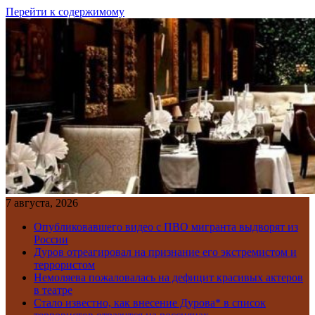
Перейти к содержимому
7 августа, 2026
Опубликовавшего видео с ПВО мигранта выдворят из
России
Дуров отреагировал на признание его экстремистом и
террористом
Немоляева пожаловалась на дефицит красивых актеров
в театре
Стало известно, как внесение Дурова* в список