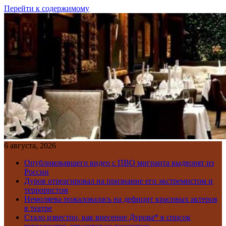
Перейти к содержимому
6 августа, 2026
Опубликовавшего видео с ПВО мигранта выдворят из
России
Дуров отреагировал на признание его экстремистом и
террористом
Немоляева пожаловалась на дефицит красивых актеров
в театре
Стало известно, как внесение Дурова* в список