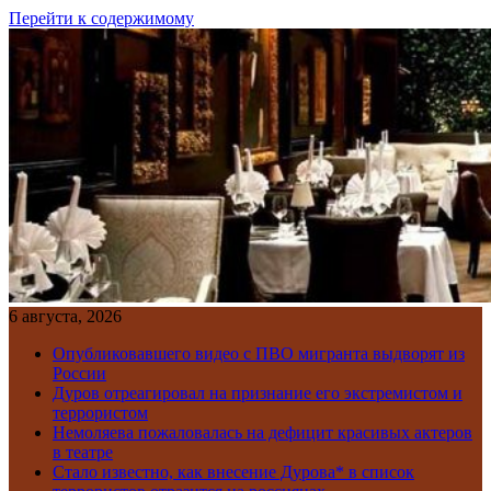
Перейти к содержимому
6 августа, 2026
Опубликовавшего видео с ПВО мигранта выдворят из
России
Дуров отреагировал на признание его экстремистом и
террористом
Немоляева пожаловалась на дефицит красивых актеров
в театре
Стало известно, как внесение Дурова* в список