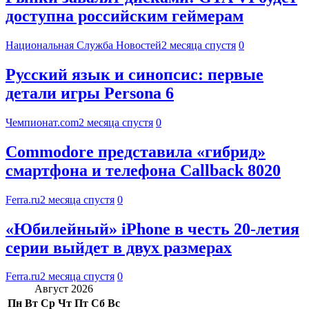
доступна российским геймерам
Национальная Служба Новостей
2 месяца спустя
0
Русский язык и синопсис: первые
детали игры Persona 6
Чемпионат.com
2 месяца спустя
0
Commodore представила «гибрид»
смартфона и телефона Callback 8020
Ferra.ru
2 месяца спустя
0
«Юбилейный» iPhone в честь 20-летия
серии выйдет в двух размерах
Ferra.ru
2 месяца спустя
0
Август 2026
Пн
Вт
Ср
Чт
Пт
Сб
Вс