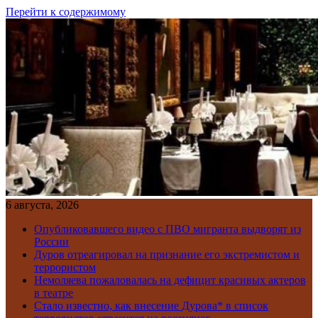
Перейти к содержимому
6 августа, 2026
Опубликовавшего видео с ПВО мигранта выдворят из
России
Дуров отреагировал на признание его экстремистом и
террористом
Немоляева пожаловалась на дефицит красивых актеров
в театре
Стало известно, как внесение Дурова* в список