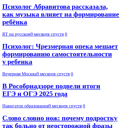
Психолог Абравитова рассказала,
как музыка влияет на формирование
ребёнка
RT на русском
9 месяцев спустя
0
Психолог: Чрезмерная опека мешает
формированию самостоятельности
у ребенка
Вечерняя Москва
9 месяцев спустя
0
В Рособрнадзоре подвели итоги
ЕГЭ и ОГЭ 2025 года
Навигатор образования
9 месяцев спустя
0
Слово словно нож: почему подростку
так больно от неосторожной фразы