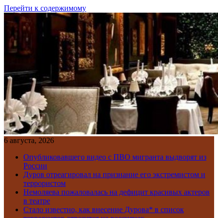
Перейти к содержимому
6 августа, 2026
Опубликовавшего видео с ПВО мигранта выдворят из
России
Дуров отреагировал на признание его экстремистом и
террористом
Немоляева пожаловалась на дефицит красивых актеров
в театре
Стало известно, как внесение Дурова* в список