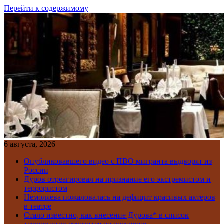
Перейти к содержимому
6 августа, 2026
Опубликовавшего видео с ПВО мигранта выдворят из
России
Дуров отреагировал на признание его экстремистом и
террористом
Немоляева пожаловалась на дефицит красивых актеров
в театре
Стало известно, как внесение Дурова* в список