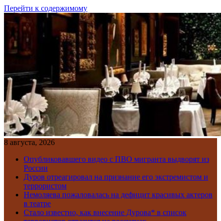
Перейти к содержимому
8 августа, 2026
Опубликовавшего видео с ПВО мигранта выдворят из
России
Дуров отреагировал на признание его экстремистом и
террористом
Немоляева пожаловалась на дефицит красивых актеров
в театре
Стало известно, как внесение Дурова* в список