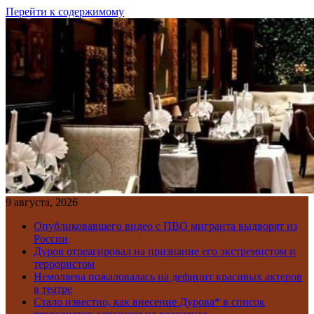
Перейти к содержимому
9 августа, 2026
Опубликовавшего видео с ПВО мигранта выдворят из
России
Дуров отреагировал на признание его экстремистом и
террористом
Немоляева пожаловалась на дефицит красивых актеров
в театре
Стало известно, как внесение Дурова* в список