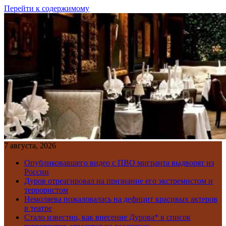
Перейти к содержимому
7 августа, 2026
Опубликовавшего видео с ПВО мигранта выдворят из
России
Дуров отреагировал на признание его экстремистом и
террористом
Немоляева пожаловалась на дефицит красивых актеров
в театре
Стало известно, как внесение Дурова* в список