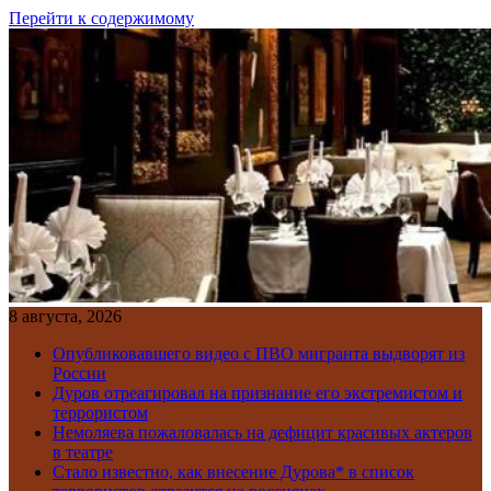
Перейти к содержимому
8 августа, 2026
Опубликовавшего видео с ПВО мигранта выдворят из
России
Дуров отреагировал на признание его экстремистом и
террористом
Немоляева пожаловалась на дефицит красивых актеров
в театре
Стало известно, как внесение Дурова* в список