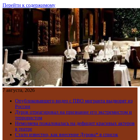
Перейти к содержимому
7 августа, 2026
Опубликовавшего видео с ПВО мигранта выдворят из
России
Дуров отреагировал на признание его экстремистом и
террористом
Немоляева пожаловалась на дефицит красивых актеров
в театре
Стало известно, как внесение Дурова* в список