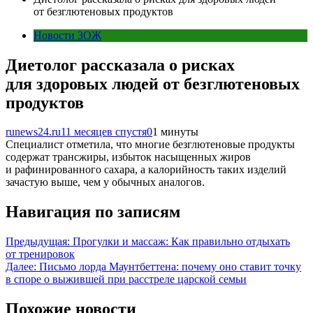
от безглютеновых продуктов
Новости ЗОЖ
Диетолог рассказала о рисках
для здоровых людей от безглютеновых
продуктов
runews24.ru
11 месяцев спустя
0
1 минуты
Специалист отметила, что многие безглютеновые продукты
содержат трансжиры, избыток насыщенных жиров
и рафинированного сахара, а калорийность таких изделий
зачастую выше, чем у обычных аналогов.
Навигация по записям
Предыдущая:
Прогулки и массаж: Как правильно отдыхать
от тренировок
Далее:
Письмо лорда Маунтбеттена: почему оно ставит точку
в споре о выжившей при расстреле царской семьи
Похожие новости