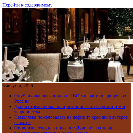
Перейти к содержимому
6 августа, 2026
Опубликовавшего видео с ПВО мигранта выдворят из
России
Дуров отреагировал на признание его экстремистом и
террористом
Немоляева пожаловалась на дефицит красивых актеров
в театре
Стало известно, как внесение Дурова* в список