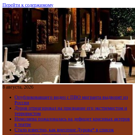
Перейти к содержимому
8 августа, 2026
Опубликовавшего видео с ПВО мигранта выдворят из
России
Дуров отреагировал на признание его экстремистом и
террористом
Немоляева пожаловалась на дефицит красивых актеров
в театре
Стало известно, как внесение Дурова* в список