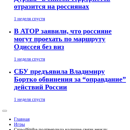
отразится на россиянах
1 неделя спустя
В АТОР заявили, что россияне
могут проехать по маршруту
Одиссея без виз
1 неделя спустя
СБУ предъявила Владимиру
Бортко обвинения за “оправдание”
действий России
1 неделя спустя
Главная
Игры
CrowdStrike подтвердила наличие связи между