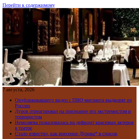
Перейти к содержимому
7 августа, 2026
Опубликовавшего видео с ПВО мигранта выдворят из
России
Дуров отреагировал на признание его экстремистом и
террористом
Немоляева пожаловалась на дефицит красивых актеров
в театре
Стало известно, как внесение Дурова* в список