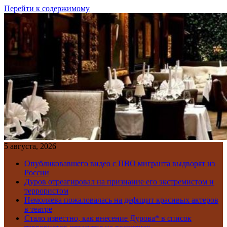
Перейти к содержимому
5 августа, 2026
Опубликовавшего видео с ПВО мигранта выдворят из
России
Дуров отреагировал на признание его экстремистом и
террористом
Немоляева пожаловалась на дефицит красивых актеров
в театре
Стало известно, как внесение Дурова* в список