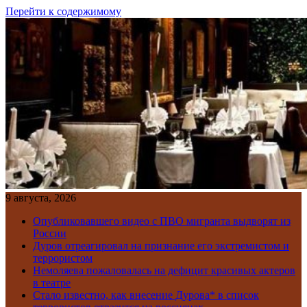
Перейти к содержимому
9 августа, 2026
Опубликовавшего видео с ПВО мигранта выдворят из
России
Дуров отреагировал на признание его экстремистом и
террористом
Немоляева пожаловалась на дефицит красивых актеров
в театре
Стало известно, как внесение Дурова* в список