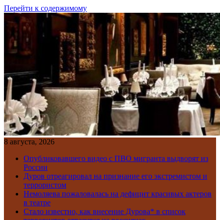
Перейти к содержимому
8 августа, 2026
Опубликовавшего видео с ПВО мигранта выдворят из
России
Дуров отреагировал на признание его экстремистом и
террористом
Немоляева пожаловалась на дефицит красивых актеров
в театре
Стало известно, как внесение Дурова* в список