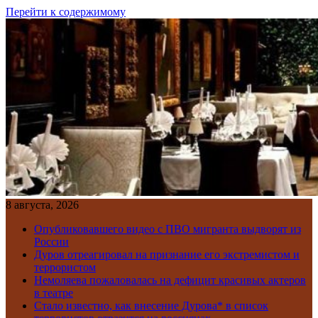
Перейти к содержимому
8 августа, 2026
Опубликовавшего видео с ПВО мигранта выдворят из
России
Дуров отреагировал на признание его экстремистом и
террористом
Немоляева пожаловалась на дефицит красивых актеров
в театре
Стало известно, как внесение Дурова* в список