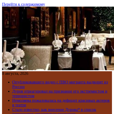
Перейти к содержимому
8 августа, 2026
Опубликовавшего видео с ПВО мигранта выдворят из
России
Дуров отреагировал на признание его экстремистом и
террористом
Немоляева пожаловалась на дефицит красивых актеров
в театре
Стало известно, как внесение Дурова* в список