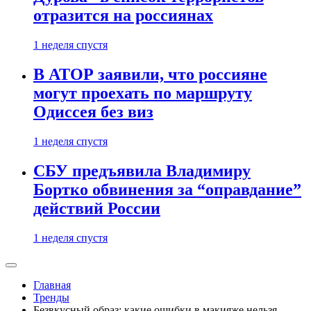
отразится на россиянах
1 неделя спустя
В АТОР заявили, что россияне
могут проехать по маршруту
Одиссея без виз
1 неделя спустя
СБУ предъявила Владимиру
Бортко обвинения за “оправдание”
действий России
1 неделя спустя
Главная
Тренды
Безвкусный образ: какие ошибки в макияже нельзя