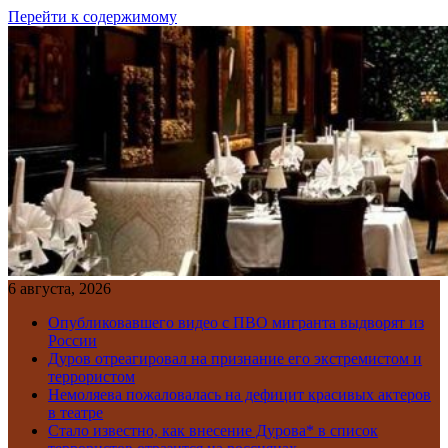
Перейти к содержимому
6 августа, 2026
Опубликовавшего видео с ПВО мигранта выдворят из
России
Дуров отреагировал на признание его экстремистом и
террористом
Немоляева пожаловалась на дефицит красивых актеров
в театре
Стало известно, как внесение Дурова* в список