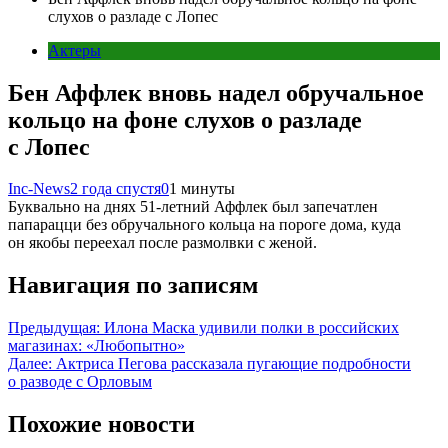
слухов о разладе с Лопес
Актеры
Бен Аффлек вновь надел обручальное
кольцо на фоне слухов о разладе
с Лопес
Inc-News
2 года спустя
0
1 минуты
Буквально на днях 51-летний Аффлек был запечатлен
папарацци без обручального кольца на пороге дома, куда
он якобы переехал после размолвки с женой.
Навигация по записям
Предыдущая:
Илона Маска удивили полки в российских
магазинах: «Любопытно»
Далее:
Актриса Пегова рассказала пугающие подробности
о разводе с Орловым
Похожие новости