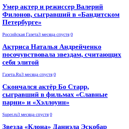
Умер актер и режиссер Валерий
Филонов, сыгравший в «Бандитском
Петербурге»
Российская Газета
3 месяца спустя
0
Актриса Наталья Андрейченко
посочувствовала звездам, считающих
себя элитой
Газета.Ru
3 месяца спустя
0
Скончался актёр Бо Старр,
сыгравший в фильмах «Славные
парни» и «Хэллоуин»
Super.ru
3 месяца спустя
0
Звезда «Клона» Даниэла Эскобар