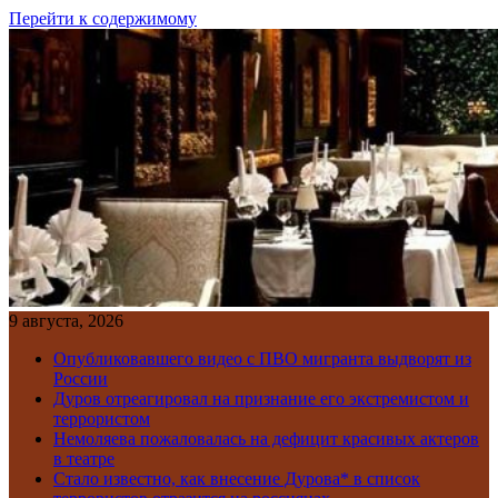
Перейти к содержимому
9 августа, 2026
Опубликовавшего видео с ПВО мигранта выдворят из
России
Дуров отреагировал на признание его экстремистом и
террористом
Немоляева пожаловалась на дефицит красивых актеров
в театре
Стало известно, как внесение Дурова* в список