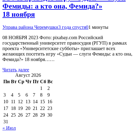
Фемиды: а кто она, Фемида?»
18 ноября
Управа района Черемушки
3 года спустя
0
1 минуты
08 НОЯБРЯ 2023 Фото: pixabay.com Российский
государственный университет правосудия (РГУП) в рамках
проекта «Университетские субботы» приглашает всех
желающих посетить игру «Судьи — слуги Фемиды: а кто она,
Фемида?» 18 ноября……
Читать далее
Август 2026
Пн
Вт
Ср
Чт
Пт
Сб
Вс
1
2
3
4
5
6
7
8
9
10
11
12
13
14
15
16
17
18
19
20
21
22
23
24
25
26
27
28
29
30
31
« Июл