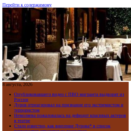
Перейти к содержимому
8 августа, 2026
Опубликовавшего видео с ПВО мигранта выдворят из
России
Дуров отреагировал на признание его экстремистом и
террористом
Немоляева пожаловалась на дефицит красивых актеров
в театре
Стало известно, как внесение Дурова* в список