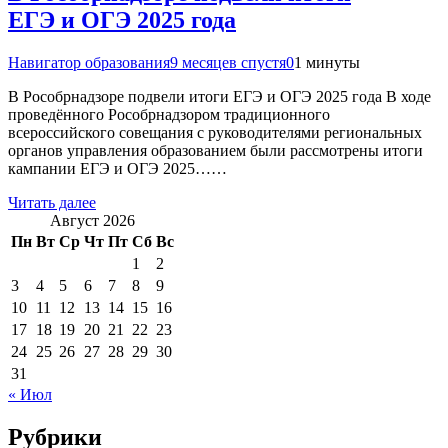
ЕГЭ и ОГЭ 2025 года
Навигатор образования
9 месяцев спустя
0
1 минуты
В Рособрнадзоре подвели итоги ЕГЭ и ОГЭ 2025 года В ходе
проведённого Рособрнадзором традиционного
всероссийского совещания с руководителями региональных
органов управления образованием были рассмотрены итоги
кампании ЕГЭ и ОГЭ 2025……
Читать далее
Август 2026
Пн
Вт
Ср
Чт
Пт
Сб
Вс
1
2
3
4
5
6
7
8
9
10
11
12
13
14
15
16
17
18
19
20
21
22
23
24
25
26
27
28
29
30
31
« Июл
Рубрики