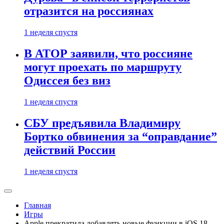
отразится на россиянах
1 неделя спустя
В АТОР заявили, что россияне
могут проехать по маршруту
Одиссея без виз
1 неделя спустя
СБУ предъявила Владимиру
Бортко обвинения за “оправдание”
действий России
1 неделя спустя
Главная
Игры
Apple прекратила добавлять новые функции в iOS 18 —