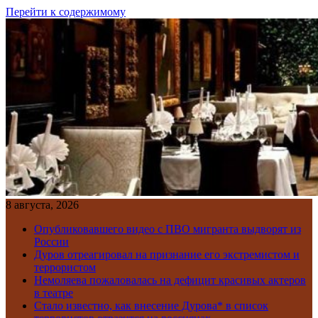
Перейти к содержимому
8 августа, 2026
Опубликовавшего видео с ПВО мигранта выдворят из
России
Дуров отреагировал на признание его экстремистом и
террористом
Немоляева пожаловалась на дефицит красивых актеров
в театре
Стало известно, как внесение Дурова* в список