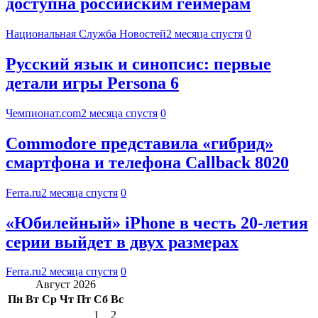
доступна российским геймерам
Национальная Служба Новостей
2 месяца спустя
0
Русский язык и синопсис: первые
детали игры Persona 6
Чемпионат.com
2 месяца спустя
0
Commodore представила «гибрид»
смартфона и телефона Callback 8020
Ferra.ru
2 месяца спустя
0
«Юбилейный» iPhone в честь 20-летия
серии выйдет в двух размерах
Ferra.ru
2 месяца спустя
0
Август 2026
Пн
Вт
Ср
Чт
Пт
Сб
Вс
1
2