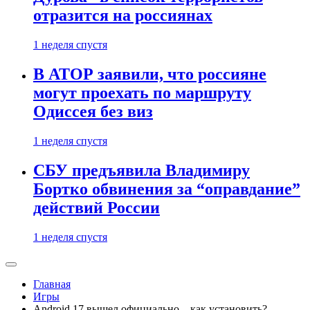
отразится на россиянах
1 неделя спустя
В АТОР заявили, что россияне
могут проехать по маршруту
Одиссея без виз
1 неделя спустя
СБУ предъявила Владимиру
Бортко обвинения за “оправдание”
действий России
1 неделя спустя
Главная
Игры
Android 17 вышел официально – как установить?