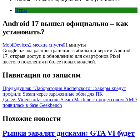
Игры
Android 17 вышел официально – как
установить?
MobiDevices
2 месяца спустя
0
1 минуты
Google начала распространение стабильной версии Android
17, открыв доступ к обновлению для смартфонов Pixel
шестого поколения и более новых моделей.
Навигация по записям
Предыдущая:
“Лаборатория Касперского”: хакеры крадут
профили Steam через зараженные обои для ПК
Далее:
Videocardz: консоль Steam Machine с процессором AMD
появилась в базе Geekbench
Похожие новости
Рынки завалят дисками: GTA VI будет