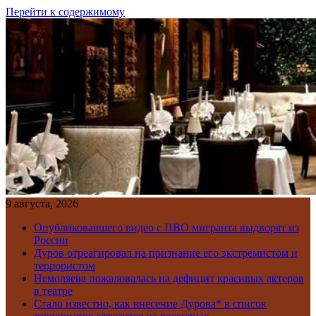
Перейти к содержимому
9 августа, 2026
Опубликовавшего видео с ПВО мигранта выдворят из
России
Дуров отреагировал на признание его экстремистом и
террористом
Немоляева пожаловалась на дефицит красивых актеров
в театре
Стало известно, как внесение Дурова* в список