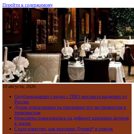
Перейти к содержимому
10 августа, 2026
Опубликовавшего видео с ПВО мигранта выдворят из
России
Дуров отреагировал на признание его экстремистом и
террористом
Немоляева пожаловалась на дефицит красивых актеров
в театре
Стало известно, как внесение Дурова* в список