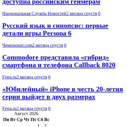
доступна российским геймерам
Национальная Служба Новостей
2 месяца спустя
0
Русский язык и синопсис: первые
детали игры Persona 6
Чемпионат.com
2 месяца спустя
0
Commodore представила «гибрид»
смартфона и телефона Callback 8020
Ferra.ru
2 месяца спустя
0
«Юбилейный» iPhone в честь 20-летия
серии выйдет в двух размерах
Ferra.ru
2 месяца спустя
0
Август 2026
Пн
Вт
Ср
Чт
Пт
Сб
Вс
1
2