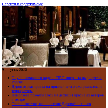
Перейти к содержимому
9 августа, 2026
Опубликовавшего видео с ПВО мигранта выдворят из
России
Дуров отреагировал на признание его экстремистом и
террористом
Немоляева пожаловалась на дефицит красивых актеров
в театре
Стало известно, как внесение Дурова* в список