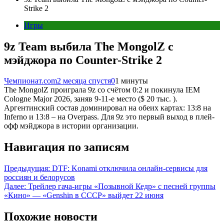
Strike 2
Игры
9z Team выбила The MongolZ с
мэйджора по Counter-Strike 2
Чемпионат.com
2 месяца спустя
0
1 минуты
The MongolZ проиграла 9z со счётом 0:2 и покинула IEM
Cologne Major 2026, заняв 9-11-е место ($ 20 тыс. ).
Аргентинский состав доминировал на обеих картах: 13:8 на
Inferno и 13:8 – на Overpass. Для 9z это первый выход в плей-
офф мэйджора в истории организации.
Навигация по записям
Предыдущая:
DTF: Konami отключила онлайн-сервисы для
россиян и белорусов
Далее:
Трейлер гача-игры «Позывной Кедр» с песней группы
«Кино» — «Genshin в СССР» выйдет 22 июня
Похожие новости