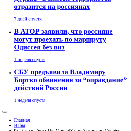
отразится на россиянах
7 дней спустя
В АТОР заявили, что россияне
могут проехать по маршруту
Одиссея без виз
1 неделя спустя
СБУ предъявила Владимиру
Бортко обвинения за “оправдание”
действий России
1 неделя спустя
Главная
Игры
9z Team выбила The MongolZ с мэйджора по Counter-