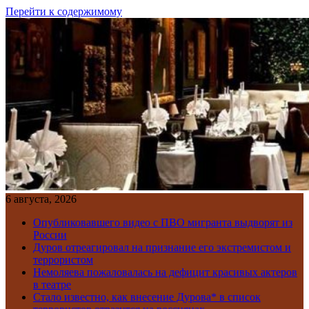
Перейти к содержимому
6 августа, 2026
Опубликовавшего видео с ПВО мигранта выдворят из
России
Дуров отреагировал на признание его экстремистом и
террористом
Немоляева пожаловалась на дефицит красивых актеров
в театре
Стало известно, как внесение Дурова* в список