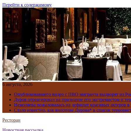
Перейти к содержимому
6 августа, 2026
Опубликовавшего видео с ПВО мигранта выдворят из Ро
Дуров отреагировал на признание его экстремистом и те
Немоляева пожаловалась на дефицит красивых актеров в 
Стало известно, как внесение Дурова* в список террорис
Ресторан
Новостная рассылка