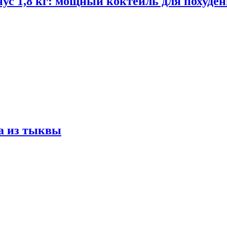
ус 1,8 кг: мощный коктейль для похуде
а из тыквы