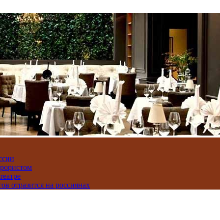
ссии
ррористом
театре
тов отразится на россиянах