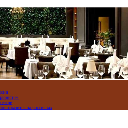
ссии
ррористом
театре
тов отразится на россиянах