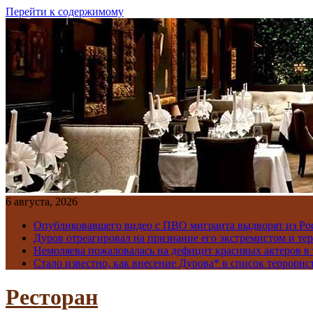
Перейти к содержимому
6 августа, 2026
Опубликовавшего видео с ПВО мигранта выдворят из Ро
Дуров отреагировал на признание его экстремистом и те
Немоляева пожаловалась на дефицит красивых актеров в 
Стало известно, как внесение Дурова* в список террорис
Ресторан