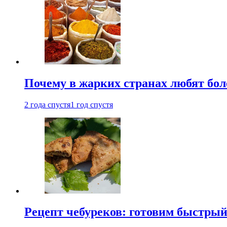
Почему в жарких странах любят бо
2 года спустя
1 год спустя
Рецепт чебуреков: готовим быстрый