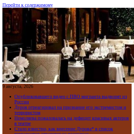
Перейти к содержимому
9 августа, 2026
Опубликовавшего видео с ПВО мигранта выдворят из
России
Дуров отреагировал на признание его экстремистом и
террористом
Немоляева пожаловалась на дефицит красивых актеров
в театре
Стало известно, как внесение Дурова* в список